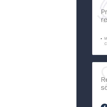
P
r
M
C
R
s