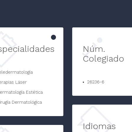
specialidades
Núm.
Colegiado
eledermatología
26236-6
erapias Láser
ermatología Estética
irugía Dermatológica
Idiomas