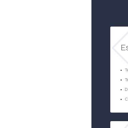
E
T
T
D
C