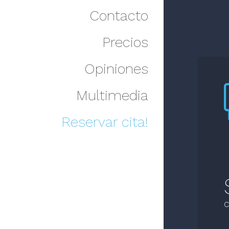
Contacto
Precios
Opiniones
Multimedia
Reservar cita!
C