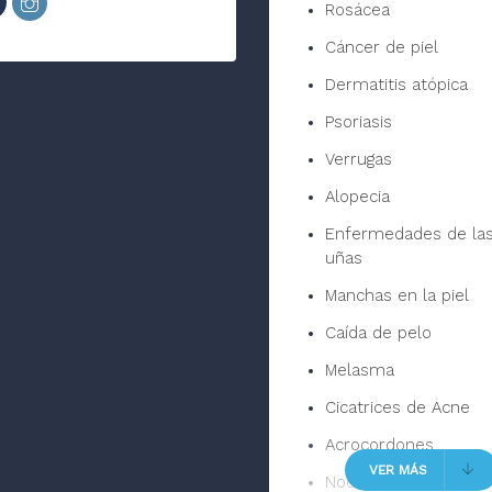
Rosácea
Cáncer de piel
Dermatitis atópica
Psoriasis
Verrugas
Alopecia
Enfermedades de la
uñas
Manchas en la piel
Caída de pelo
Melasma
Cicatrices de Acne
Acrocordones
VER MÁS
Nodulos