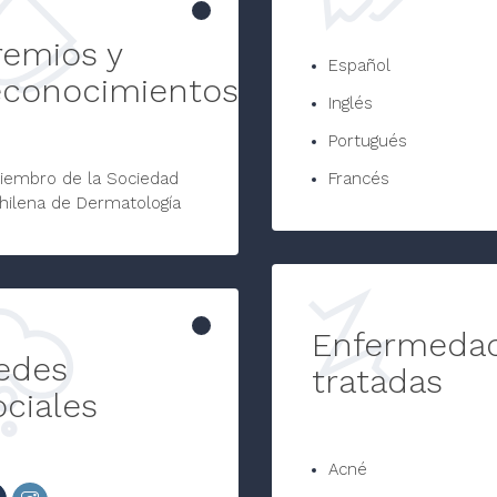
remios y
Español
econocimientos
Inglés
Portugués
iembro de la Sociedad
Francés
hilena de Dermatología
Enfermeda
edes
tratadas
ociales
Acné